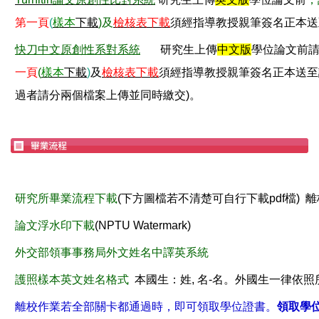
第一頁
(
樣本
下載
)及
檢核表
下載
須
經指導教授親筆簽名正本送
快刀中文原創性系對系統
研究生
上傳
中文版
學位論文前
一
頁
(
樣本
下載
)
及
檢核表
下載
須經指導教授親筆簽名正本送至
過者請分兩個檔案上傳並同時繳交)。
研究所畢業流程下載
(下方圖檔若不清楚可自行下載pdf檔) 
論文浮水印下載
(NPTU Watermark)
外交部領事事務局外文姓名中譯英系統
護照樣本英文姓名格式
本國生：姓, 名-名。外國生一律依
離校作業若全部關卡都通過時，即可領取學位證書。
領取學