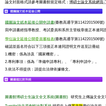
論文封面格式請參考圖書館規定格式：
博碩士論文系統網頁-
國圖論文紙本延後公開申請書
(
臺教高通字第1142201506號)
寫申請書經指導教授、考試委員和系所主管核章後正本連同
學位論文延後公開委員審核表
(
臺教高通字第1142201506號)
確認並簽名符合以下三項後
正本連同證明文件送至註冊組
1.機密：係為涉及「國家機密」。
2.專利事項：係為「準備申請專利」、「專利申請中」。
3.依法不得提供：請提出法律依據條文。
圖書館博碩士生論文全文系統(圖書館)
研究生上傳論文全文
Turnitin論文原創性比對系統
研究生
上傳
英文版
學位論文前
，